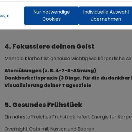
10-15 Push-ups oder Knee Push-ups (Liegestütze)
30 Sekunden Plank
Nur notwendige
Individuelle Auswahl
ssum
Cookies
übernehmen
Falls du morgens mehr Zeit hast, eignet sich ein kurzes
maximal anzukurbeln.
4. Fokussiere deinen Geist
Mentale Klarheit ist genauso wichtig wie körperliche Akt
Atemübungen (z. B. 4-7-8-Atmung)
Dankbarkeitspraxis (3 Dinge, für die du dankbar 
Visualisierung deiner Tagesziele
5. Gesundes Frühstück
Ein nährstoffreiches Frühstück liefert Energie für Körper
Overnight Oats mit Nüssen und Beeren