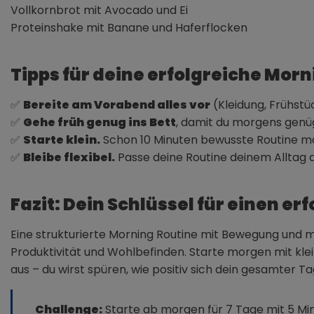
Vollkornbrot mit Avocado und Ei
Proteinshake mit Banane und Haferflocken
Tipps für deine erfolgreiche Morn
✅
Bereite am Vorabend alles vor
(Kleidung, Frühstü
✅
Gehe früh genug ins Bett
, damit du morgens genüg
✅
Starte klein.
Schon 10 Minuten bewusste Routine m
✅
Bleibe flexibel.
Passe deine Routine deinem Alltag a
Fazit: Dein Schlüssel für einen er
Eine strukturierte Morning Routine mit Bewegung und m
Produktivität und Wohlbefinden. Starte morgen mit kle
aus – du wirst spüren, wie positiv sich dein gesamter T
Challenge:
Starte ab morgen für 7 Tage mit 5 Min