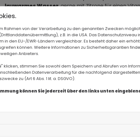
lauwarmes Wasser
, gerne mit Zitrone für einen Vit
kies.
2. Mobilisiere deinen Körper
n im Rahmen von der Verarbeitung zu den genannten Zwecken möglic
rittlanddatenübermittlung), z.B. in die USA. Das Datenschutzniveau i
Bewegung am Morgen aktiviert den Stoffwechsel und l
m in den EU-/EWR-Ländern vergleichbar. Es besteht daher ein erhöhte
Übungen
, z. B.:
greifen können. Weitere Informationen zu Sicherheitsgarantien finde
eweiligen Anbieters.
Katze
-Kuh für die Wirbelsäule
Schulterkreisen
N" klicken, stimmen Sie sowohl dem Speichern und Abrufen von Infor
Tiefe Kniebeugen (Deep Squat Hold)
anschließenden Datenverarbeitung für die nachfolgend dargestellten
Hüftöffner im Ausfallschritt
ecke zu (Art 6 Abs. 1 lit. a. DSGVO).
stimmung können Sie jederzeit über den links unten eingeble
3. Bringe deinen Kreislauf in Schwun
Kurze Aktivierungseinheiten machen wach. Beispiele:
30-50 Jumping Jacks (Hampelmänner)
15-20 Squats (Kniebeugen)