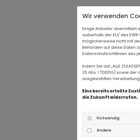
Wir verwenden Coo
Einige Anbieter übermittel
außerhalb der EU/ des EWR (D
möglicherweise nicht mit de
Behörden auf diese Daten zu
Datenschutzrichtlinien des j
Indem Sie auf „ALLE ZULASSE
25 Abs. 1 TDDDG) sowie der 
ausgewählten Verarbeitungszw
Eine bereits erteilte Zu
die Zukunft widerrufen.
Notwendig
Andere