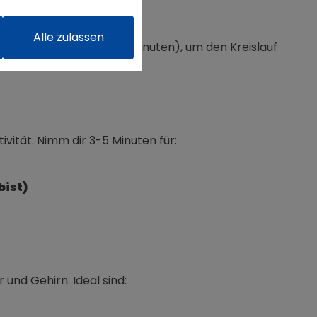
Alle zulassen
 HIIT-Workout (ca. 10-15 Minuten), um den Kreislauf
ivität. Nimm dir 3-5 Minuten für:
bist)
 und Gehirn. Ideal sind: