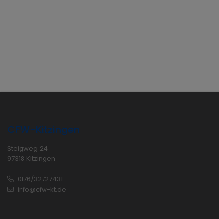
CFW-Kitzingen
Steigweg 24
97318 Kitzingen
0176/32727431
info@cfw-kt.de