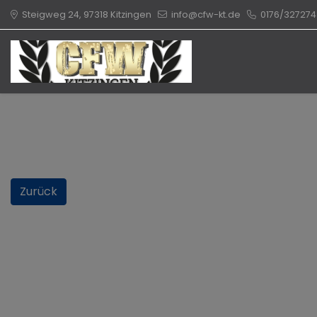
Steigweg 24, 97318 Kitzingen
info@cfw-kt.de
0176/327274
Zurück