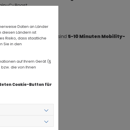
amin-C-Boost.
herweise Daten an Länder
n diesen Ländern ist
öst Verspannungen. Ideal sind
5-10 Minuten Mobility-
s Risiko, dass staatliche
n Sie in den
mationen auf Ihrem Gerät (§
 bzw. die von Ihnen
ndeten Cookie-Button für
g