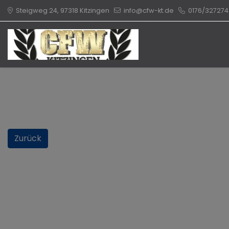
Steigweg 24, 97318 Kitzingen
info@cfw-kt.de
0176/327274
Zurück