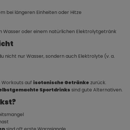
em bei längeren Einheiten oder Hitze
lem Wasser oder einem natürlichen Elektrolytgetränk
icht
du nicht nur Wasser, sondern auch Elektrolyte (v. a.
en Workouts auf
isotonische Getränke
zurück.
elbstgemachte Sportdrinks
sind gute Alternativen.
nkst?
keitsmangel
hast
en
sind oft erste Warnsignale