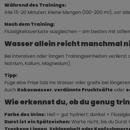
Während des Trainings:
Alle 15-20 Minuten: kleine Mengen (100-200 ml), vor all
Nach dem Training:
Flüssigkeitsverluste ausgleichen – am besten mit stil
Wasser allein reicht manchmal n
Bei intensiven oder langen Trainingseinheiten verlierst 
Natrium, Kalium, Magnesium).
Tipp:
Füge eine Prise Salz ins Wasser oder greife bei länger
Auch
Kokoswasser
,
verdünnte Fruchtsäfte
oder
s
Wie erkennst du, ob du genug tri
Farbe des Urins:
Hell = gut hydriert; dunkel = Flüssig
Durst ist ein Spätzeichen:
Warte nicht, bis du Durst 
Trockene Lippen, Schlappheit oder Kopfschmerz