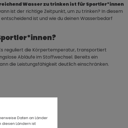
reichend Wasser zu trinken ist für Sportler*innen
wann ist der richtige Zeitpunkt, um zu trinken? In diesem
ng entscheidend ist und wie du deinen Wasserbedarf
Sportler*innen?
Es reguliert die Körpertemperatur, transportiert
ngslose Abläufe im Stoffwechsel. Bereits ein
ann die Leistungsfähigkeit deutlich einschränken.
herweise Daten an Länder
n diesen Ländern ist